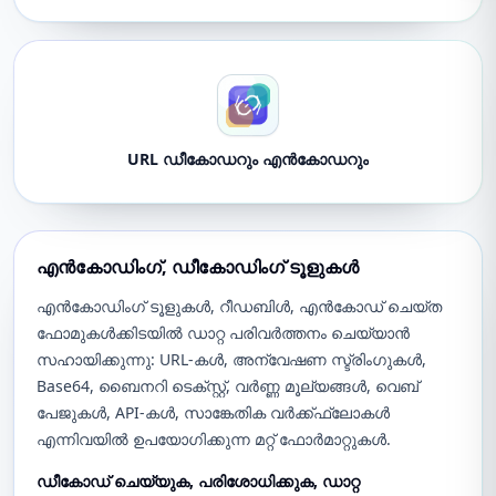
URL ഡീകോഡറും എൻകോഡറും
എൻകോഡിംഗ്, ഡീകോഡിംഗ് ടൂളുകൾ
എൻകോഡിംഗ് ടൂളുകൾ, റീഡബിൾ, എൻകോഡ് ചെയ്ത
ഫോമുകൾക്കിടയിൽ ഡാറ്റ പരിവർത്തനം ചെയ്യാൻ
സഹായിക്കുന്നു: URL-കൾ, അന്വേഷണ സ്ട്രിംഗുകൾ,
Base64, ബൈനറി ടെക്സ്റ്റ്, വർണ്ണ മൂല്യങ്ങൾ, വെബ്
പേജുകൾ, API-കൾ, സാങ്കേതിക വർക്ക്ഫ്ലോകൾ
എന്നിവയിൽ ഉപയോഗിക്കുന്ന മറ്റ് ഫോർമാറ്റുകൾ.
ഡീകോഡ് ചെയ്യുക, പരിശോധിക്കുക, ഡാറ്റ