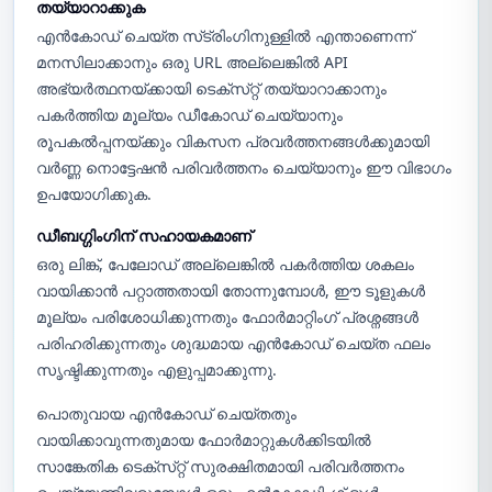
തയ്യാറാക്കുക
എൻകോഡ് ചെയ്‌ത സ്‌ട്രിംഗിനുള്ളിൽ എന്താണെന്ന്
മനസിലാക്കാനും ഒരു URL അല്ലെങ്കിൽ API
അഭ്യർത്ഥനയ്‌ക്കായി ടെക്‌സ്‌റ്റ് തയ്യാറാക്കാനും
പകർത്തിയ മൂല്യം ഡീകോഡ് ചെയ്യാനും
രൂപകൽപ്പനയ്‌ക്കും വികസന പ്രവർത്തനങ്ങൾക്കുമായി
വർണ്ണ നൊട്ടേഷൻ പരിവർത്തനം ചെയ്യാനും ഈ വിഭാഗം
ഉപയോഗിക്കുക.
ഡീബഗ്ഗിംഗിന് സഹായകമാണ്
ഒരു ലിങ്ക്, പേലോഡ് അല്ലെങ്കിൽ പകർത്തിയ ശകലം
വായിക്കാൻ പറ്റാത്തതായി തോന്നുമ്പോൾ, ഈ ടൂളുകൾ
മൂല്യം പരിശോധിക്കുന്നതും ഫോർമാറ്റിംഗ് പ്രശ്നങ്ങൾ
പരിഹരിക്കുന്നതും ശുദ്ധമായ എൻകോഡ് ചെയ്ത ഫലം
സൃഷ്ടിക്കുന്നതും എളുപ്പമാക്കുന്നു.
പൊതുവായ എൻകോഡ് ചെയ്തതും
വായിക്കാവുന്നതുമായ ഫോർമാറ്റുകൾക്കിടയിൽ
സാങ്കേതിക ടെക്‌സ്‌റ്റ് സുരക്ഷിതമായി പരിവർത്തനം