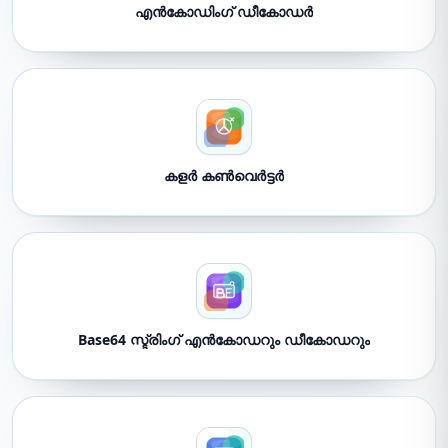
എൻകോഡിംഗ് ഡീകോഡർ
കളർ കൺവെർട്ടർ
Base64 സ്ട്രിംഗ് എൻകോഡറും ഡീകോഡറും