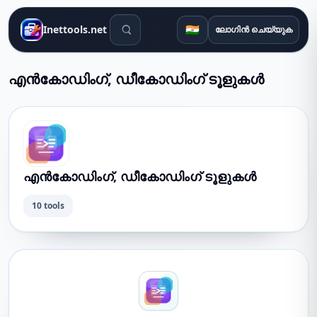
തിരയൽ ഉപകരണങ്ങൾ
🇮🇳
Inettools.net
ലോഗിൻ ചെയ്യുക
എൻകോഡിംഗ്, ഡീകോഡിംഗ് ടൂളുകൾ
എൻകോഡിംഗ്, ഡീകോഡിംഗ് ടൂളുകൾ
10 tools