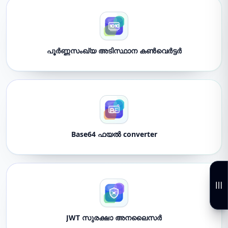
പൂർണ്ണസംഖ്യ അടിസ്ഥാന കൺവെർട്ടർ
Base64 ഫയൽ converter
JWT സുരക്ഷാ അനലൈസർ