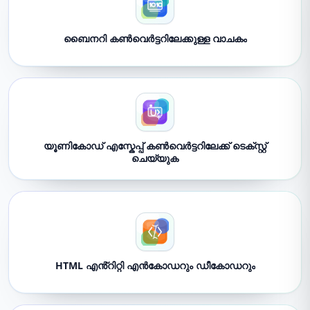
ബൈനറി കൺവെർട്ടറിലേക്കുള്ള വാചകം
യൂണികോഡ് എസ്കേപ്പ് കൺവെർട്ടറിലേക്ക് ടെക്സ്റ്റ്
ചെയ്യുക
HTML എൻ്റിറ്റി എൻകോഡറും ഡീകോഡറും