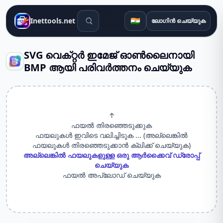
തിരയൽ ഉപകരണങ്ങൾ
🇮🇳
Inettools.net
ലോഗിൻ ചെയ്യുക
SVG വെക്‌റ്റർ ഇമേജ് ഓൺലൈനായി
BMP ആയി പരിവർത്തനം ചെയ്യുക
↑
ഫയൽ തിരഞ്ഞെടുക്കുക
ഫയലുകൾ ഇവിടെ വലിച്ചിടുക ... (അല്ലെങ്കിൽ
ഫയലുകൾ തിരഞ്ഞെടുക്കാൻ ക്ലിക്ക് ചെയ്യുക)
അല്ലെങ്കിൽ ഫയലുകളുള്ള ഒരു ആർക്കൈവ് ഡ്രോപ്പ്
ചെയ്യുക
ഫയൽ അപ്‌ലോഡ് ചെയ്യുക