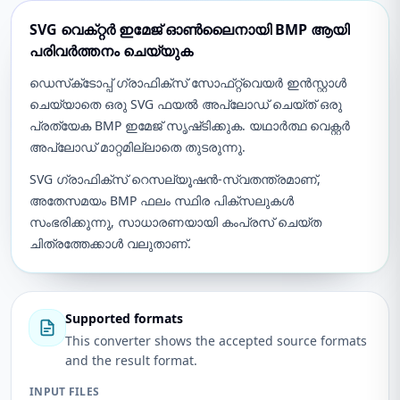
SVG വെക്‌റ്റർ ഇമേജ് ഓൺലൈനായി BMP ആയി
പരിവർത്തനം ചെയ്യുക
ഡെസ്‌ക്‌ടോപ്പ് ഗ്രാഫിക്‌സ് സോഫ്‌റ്റ്‌വെയർ ഇൻസ്റ്റാൾ
ചെയ്യാതെ ഒരു SVG ഫയൽ അപ്‌ലോഡ് ചെയ്‌ത് ഒരു
പ്രത്യേക BMP ഇമേജ് സൃഷ്‌ടിക്കുക. യഥാർത്ഥ വെക്റ്റർ
അപ്‌ലോഡ് മാറ്റമില്ലാതെ തുടരുന്നു.
SVG ഗ്രാഫിക്സ് റെസല്യൂഷൻ-സ്വതന്ത്രമാണ്,
അതേസമയം BMP ഫലം സ്ഥിര പിക്സലുകൾ
സംഭരിക്കുന്നു, സാധാരണയായി കംപ്രസ് ചെയ്ത
ചിത്രത്തേക്കാൾ വലുതാണ്.
Supported formats
This converter shows the accepted source formats
and the result format.
INPUT FILES