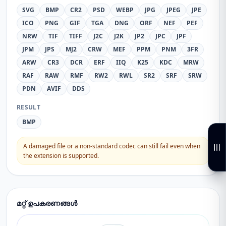
SVG
BMP
CR2
PSD
WEBP
JPG
JPEG
JPE
ICO
PNG
GIF
TGA
DNG
ORF
NEF
PEF
NRW
TIF
TIFF
J2C
J2K
JP2
JPC
JPF
JPM
JPS
MJ2
CRW
MEF
PPM
PNM
3FR
ARW
CR3
DCR
ERF
IIQ
K25
KDC
MRW
RAF
RAW
RMF
RW2
RWL
SR2
SRF
SRW
PDN
AVIF
DDS
RESULT
BMP
A damaged file or a non-standard codec can still fail even when
the extension is supported.
മറ്റ് ഉപകരണങ്ങൾ