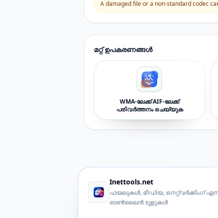
A damaged file or a non-standard codec can 
മറ്റ് ഉപകരണങ്ങൾ
WMA-ലേക്ക് AIF-ലേക്ക്
പരിവർത്തനം ചെയ്യുക
Inettools.net
ഫയലുകൾ, മീഡിയ, നെറ്റ്‌വർക്കിംഗ് എന്ന
ഓൺലൈൻ ടൂളുകൾ