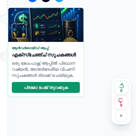
ആൻഡ്രോയിഡ് ആപ്പ്
എക്സ്ചേഞ്ച് സൂചകങ്ങൾ
ഒരു കോംപാക്റ്റ് ആപ്പിൽ പ്രധാന
റഷ്യൻ, അന്തർദേശീയ വിപണി
സൂചകങ്ങൾ ട്രാക്ക് ചെയ്യുക.
പ്രമോ പേജ് തുറക്കുക
0
0