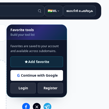
🇮🇳
ML
ലോഗിൻ ചെയ്യുക
Favorite tools
Build your tool list
Favorites are saved to your account
and available across subdomains.
Add favorite
G
Continue with Google
Login
Register