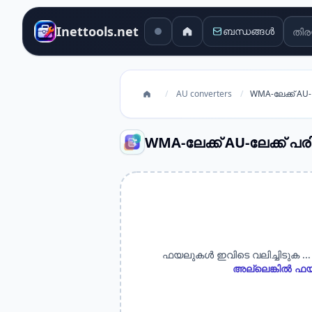
തിര
Inettools.net
ബന്ധങ്ങൾ
/
AU converters
/
WMA-ലേക്ക് AU
WMA-ലേക്ക് AU-ലേക്ക് 
ഫയലുകൾ ഇവിടെ വലിച്ചിടുക ...
അല്ലെങ്കിൽ ഫയ