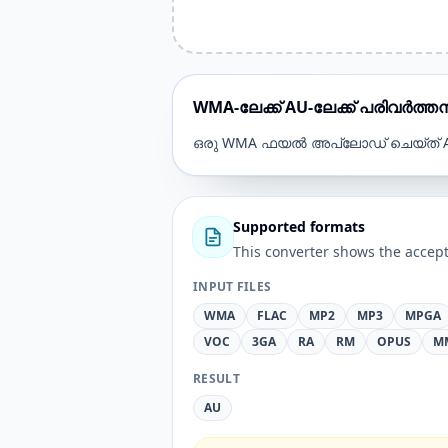
WMA-ലേക്ക് AU-ലേക്ക് പരിവർത്
ഒരു WMA ഫയൽ അപ്‌ലോഡ് ചെയ്‌ത് 
Supported formats
This converter shows the accept
INPUT FILES
WMA
FLAC
MP2
MP3
MPGA
VOC
3GA
RA
RM
OPUS
M
RESULT
AU