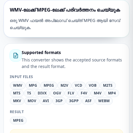
WMV-ലേക്ക് MPEG-ലേക്ക് പരിവർത്തനം ചെയ്യുക
ഒരു WMV ഫയൽ അപ്‌ലോഡ് ചെയ്‌ത് MPEG ആയി സേവ്
ചെയ്യുക.
Supported formats
This converter shows the accepted source formats
and the result format.
INPUT FILES
WMV
MPG
MPEG
M2V
VCD
VOB
M2TS
MTS
TS
DIVX
OGV
FLV
F4V
M4V
MP4
MKV
MOV
AVI
3GP
3GPP
ASF
WEBM
RESULT
MPEG