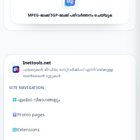
MPEG-ലേക്ക് 3GP-ലേക്ക് പരിവർത്തനം ചെയ്യുക
Inettools.net
ഫയലുകൾ, മീഡിയ, നെറ്റ്‌വർക്കിംഗ് എന്നിവയ്ക്കുള്ള
ഓൺലൈൻ ടൂളുകൾ
SITE NAVIGATION
എല്ലാ വിഭാഗങ്ങളും
Promo pages
Extensions