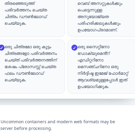
തിരഞ്ഞെടുത്ത്
വെബ് അസറ്റുകൾക്കും
പരിവർത്തനം ചെയ്ത
പെട്ടെന്നുള്ള
ചിത്രം ഡൗൺലോഡ്
അനുയോജ്യത
ചെയ്യുക.
പരിഹരിക്കലുകൾക്കും
ഉപയോഗപ്രദമാണ്.
ഒരു ചിത്രമോ ഒരു കൂട്ടം
ഒരു സൈറ്റിനോ
✓
✓
ചിത്രങ്ങളോ പരിവർത്തനം
ഡോക്യുമെൻ്റ്
ചെയ്‌ത് പരിവർത്തനത്തിന്
എഡിറ്ററിനോ
ശേഷം പ്രോസസ്സ് ചെയ്‌ത
മെസഞ്ചറിനോ ഒരു
ഫലം ഡൗൺലോഡ്
നിർദ്ദിഷ്ട ഇമേജ് ഫോർമാറ്റ്
ചെയ്യുക.
ആവശ്യമുള്ളപ്പോൾ ഇത്
ഉപയോഗിക്കുക.
ts. Uncommon containers and modern web formats may be
server before processing.