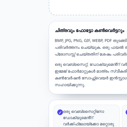
ചിത്രവും ഫോട്ടോ കൺവെർട്ടറും
BMP, JPG, PNG, GIF, WEBP, PDF തുട
പരിവർത്തനം ചെയ്യുക. ഒരു ഫയൽ അപ്‌ല
പ്രോസസ്സ് ചെയ്‌തതിന് ശേഷം പരി
ഒരു വെബ്‌സൈറ്റ്, ഡോക്യുമെൻ്റ് വ
ഇമേജ് ഫോർമാറ്റുകൾ മാത്രം സ്വീകരി
കൺവേർഷൻ സോഫ്റ്റ്‌വെയർ ഇൻസ്റ്റ
സഹായിക്കുന്നു.
ഒരു വെബ്‌സൈറ്റിനോ
✓
ഡോക്യുമെൻ്റ്
വർക്ക്ഫ്ലോയ്‌ക്കോ മറ്റൊരു