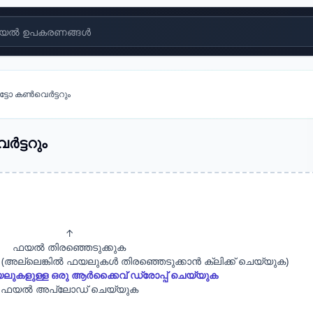
യൽ ഉപകരണങ്ങൾ
്ടോ കൺവെർട്ടറും
ട്ടറും
↑
ഫയൽ തിരഞ്ഞെടുക്കുക
 (അല്ലെങ്കിൽ ഫയലുകൾ തിരഞ്ഞെടുക്കാൻ ക്ലിക്ക് ചെയ്യുക)
ലുകളുള്ള ഒരു ആർക്കൈവ് ഡ്രോപ്പ് ചെയ്യുക
ഫയൽ അപ്‌ലോഡ് ചെയ്യുക