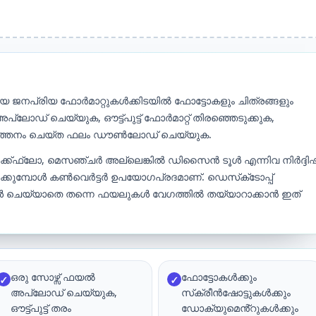
ങ്ങിയ ജനപ്രിയ ഫോർമാറ്റുകൾക്കിടയിൽ ഫോട്ടോകളും ചിത്രങ്ങളും
ോഡ് ചെയ്യുക, ഔട്ട്‌പുട്ട് ഫോർമാറ്റ് തിരഞ്ഞെടുക്കുക,
വർത്തനം ചെയ്‌ത ഫലം ഡൗൺലോഡ് ചെയ്യുക.
ർക്ക്ഫ്ലോ, മെസഞ്ചർ അല്ലെങ്കിൽ ഡിസൈൻ ടൂൾ എന്നിവ നിർദ്ദിഷ്
ക്കുമ്പോൾ കൺവെർട്ടർ ഉപയോഗപ്രദമാണ്. ഡെസ്‌ക്‌ടോപ്പ്
ാൾ ചെയ്യാതെ തന്നെ ഫയലുകൾ വേഗത്തിൽ തയ്യാറാക്കാൻ ഇത്
ഒരു സോഴ്സ് ഫയൽ
ഫോട്ടോകൾക്കും
✓
✓
അപ്ലോഡ് ചെയ്യുക,
സ്‌ക്രീൻഷോട്ടുകൾക്കും
ഔട്ട്പുട്ട് തരം
ഡോക്യുമെൻ്റുകൾക്കും