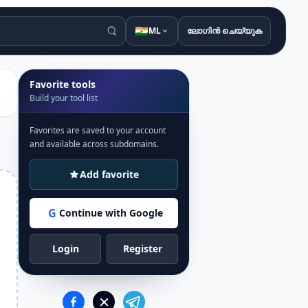
🇮🇳
ML
ലോഗിൻ ചെയ്യുക
Favorite tools
Build your tool list
Favorites are saved to your account
and available across subdomains.
Add favorite
G
Continue with Google
Login
Register