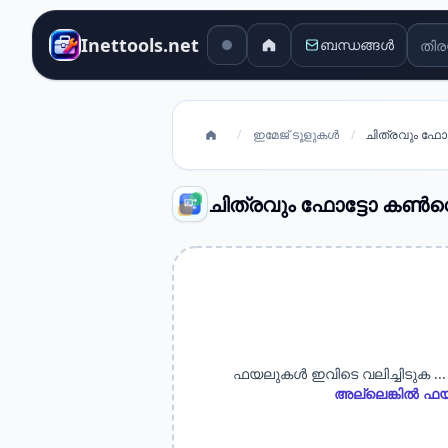
തിര
Inettools.net
ബന്ധങ്ങൾ
/
ഇമേജ് ടൂളുകൾ
/
ചിത്രവും ഫോട
ചിത്രവും ഫോട്ടോ കൺവെർ
ഫയലുകൾ ഇവിടെ വലിച്ചിടുക ...
അല്ലെങ്കിൽ ഫയ