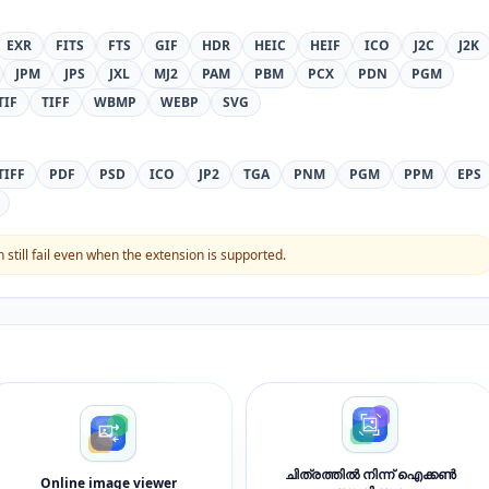
EXR
FITS
FTS
GIF
HDR
HEIC
HEIF
ICO
J2C
J2K
JPM
JPS
JXL
MJ2
PAM
PBM
PCX
PDN
PGM
TIF
TIFF
WBMP
WEBP
SVG
TIFF
PDF
PSD
ICO
JP2
TGA
PNM
PGM
PPM
EPS
still fail even when the extension is supported.
ചിത്രത്തിൽ നിന്ന് ഐക്കൺ
Online image viewer