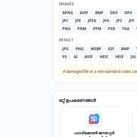
IMAGES
APNG
AVIF
BMP
DDS
DPX
JPC
JPE
JPEG
JPG
JP2
JPF
PNG
PNM
PPM
PSD
TGA
RESULT
JPG
PNG
WEBP
GIF
BMP
PS
AI
AVIF
HEIC
HEIF
JXL
A damaged file or a non-standard codec can 
മറ്റ് ഉപകരണങ്ങൾ
ഫാവിക്കോൺ ജനറേറ്റർ