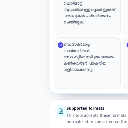
ഫോർമാറ്റ്
ആവശ്യമുള്ളപ്പോൾ ഇമേജ്
ഫയലുകൾ പരിവർത്തനം
ചെയ്യുക.
ഡെസ്‌ക്‌ടോപ്പ്
✓
കൺവേർഷൻ
സോഫ്‌റ്റ്‌വെയർ ഇല്ലാതെ
കൺവെർട്ടർ പ്രക്രിയ
ലളിതമാക്കുന്നു.
Supported formats
This tool accepts these forma
normalized or converted on the 