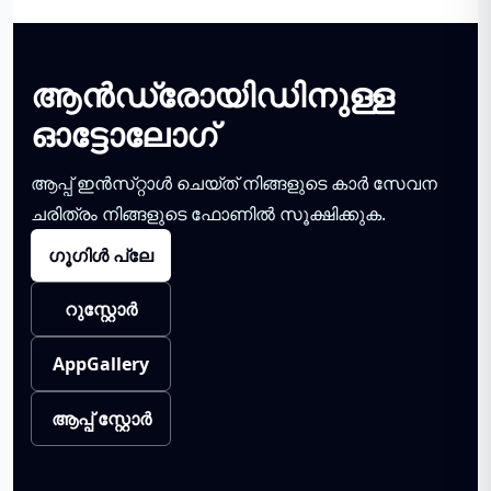
ആൻഡ്രോയിഡിനുള്ള
ഓട്ടോലോഗ്
ആപ്പ് ഇൻസ്‌റ്റാൾ ചെയ്‌ത് നിങ്ങളുടെ കാർ സേവന
ചരിത്രം നിങ്ങളുടെ ഫോണിൽ സൂക്ഷിക്കുക.
ഗൂഗിൾ പ്ലേ
റുസ്റ്റോർ
AppGallery
ആപ്പ് സ്റ്റോർ