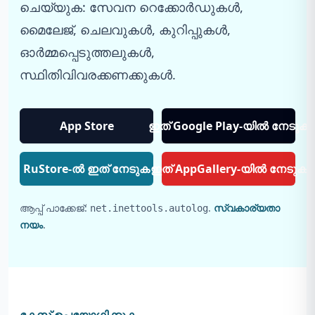
ചെയ്യുക: സേവന റെക്കോർഡുകൾ,
മൈലേജ്, ചെലവുകൾ, കുറിപ്പുകൾ,
ഓർമ്മപ്പെടുത്തലുകൾ,
സ്ഥിതിവിവരക്കണക്കുകൾ.
App Store
ഇത് Google Play-യിൽ നേടുക
RuStore-ൽ ഇത് നേടുക
ഇത് AppGallery-യിൽ നേടുക
ആപ്പ് പാക്കേജ്:
.
സ്വകാര്യതാ
net.inettools.autolog
നയം
.