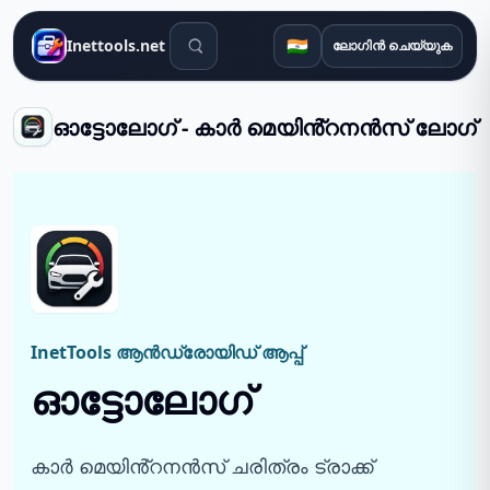
തിരയൽ ഉപകരണങ്ങൾ
🇮🇳
Inettools.net
ലോഗിൻ ചെയ്യുക
ഓട്ടോലോഗ് - കാർ മെയിൻ്റനൻസ് ലോഗ്
InetTools ആൻഡ്രോയിഡ് ആപ്പ്
ഓട്ടോലോഗ്
കാർ മെയിൻ്റനൻസ് ചരിത്രം ട്രാക്ക്