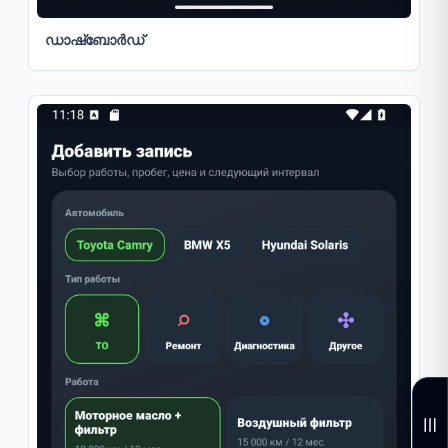
ഡാഷ്ബോർഡ്