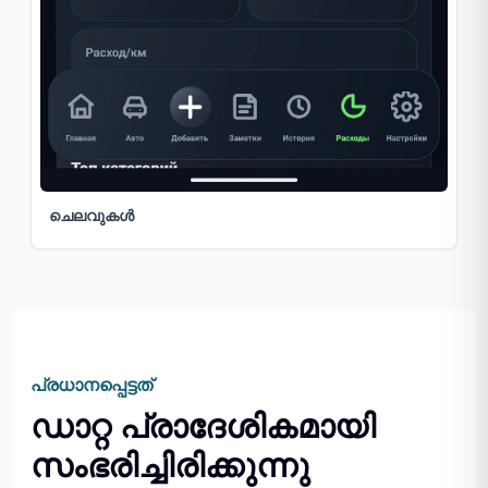
ചെലവുകൾ
പ്രധാനപ്പെട്ടത്
ഡാറ്റ പ്രാദേശികമായി
സംഭരിച്ചിരിക്കുന്നു