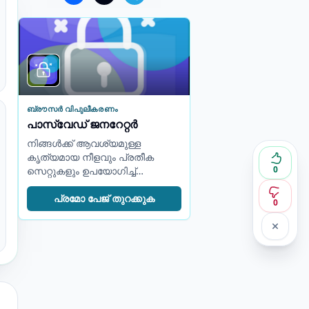
ബ്രൗസർ വിപുലീകരണം
പാസ്‌വേഡ് ജനറേറ്റർ
നിങ്ങൾക്ക് ആവശ്യമുള്ള
കൃത്യമായ നീളവും പ്രതീക
0
സെറ്റുകളും ഉപയോഗിച്ച്
ശക്തമായ റാൻഡം
പാസ്‌വേഡുകൾ സൃഷ്ടിക്കുക.
പ്രമോ പേജ് തുറക്കുക
0