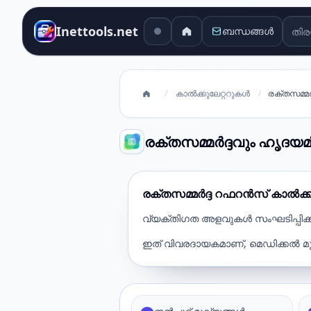
തിര
Inettools.net
ബന്ധങ്ങൾ
/
കാൽക്കുലേറ്ററുകൾ
/
രക്തസമ്മർദ
രക്തസമ്മർദ്ദവും ഹൃദയമിടി
രക്തസമ്മർദ്ദ റഫറൻസ് കാൽക്കു
വ്യക്തിഗത അളവുകൾ സംഘടിപ്പിക്
ഇത് വിവരദായകമാണ്, മെഡിക്കൽ മൂല്