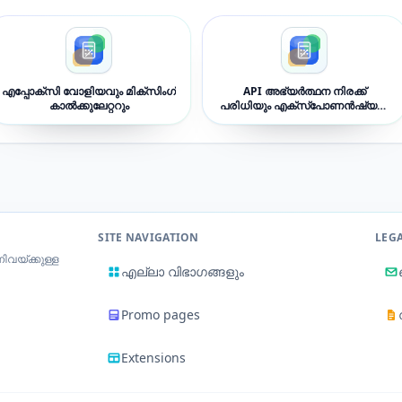
എപ്പോക്സി വോളിയവും മിക്സിംഗ്
API അഭ്യർത്ഥന നിരക്ക്
കാൽക്കുലേറ്ററും
പരിധിയും എക്‌സ്‌പോണൻഷ്യൽ
റീട്രൈ-ഡിലേ കാൽക്കുലേറ്ററും
SITE NAVIGATION
LEG
ിവയ്ക്കുള്ള
എല്ലാ വിഭാഗങ്ങളും
Promo pages
Extensions