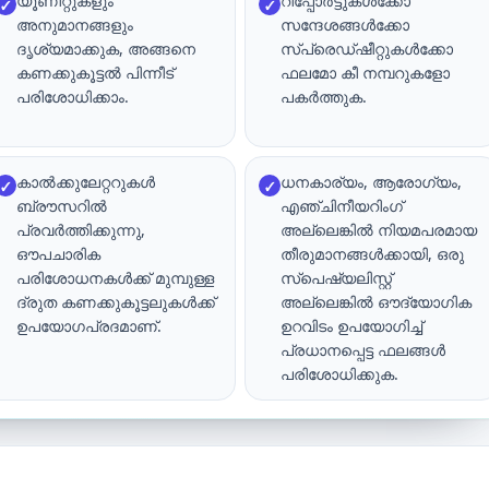
യൂണിറ്റുകളും
റിപ്പോർട്ടുകൾക്കോ
✓
✓
അനുമാനങ്ങളും
സന്ദേശങ്ങൾക്കോ
ദൃശ്യമാക്കുക, അങ്ങനെ
സ്പ്രെഡ്ഷീറ്റുകൾക്കോ
കണക്കുകൂട്ടൽ പിന്നീട്
ഫലമോ കീ നമ്പറുകളോ
പരിശോധിക്കാം.
പകർത്തുക.
കാൽക്കുലേറ്ററുകൾ
ധനകാര്യം, ആരോഗ്യം,
✓
✓
ബ്രൗസറിൽ
എഞ്ചിനീയറിംഗ്
പ്രവർത്തിക്കുന്നു,
അല്ലെങ്കിൽ നിയമപരമായ
ഔപചാരിക
തീരുമാനങ്ങൾക്കായി, ഒരു
പരിശോധനകൾക്ക് മുമ്പുള്ള
സ്പെഷ്യലിസ്റ്റ്
ദ്രുത കണക്കുകൂട്ടലുകൾക്ക്
അല്ലെങ്കിൽ ഔദ്യോഗിക
ഉപയോഗപ്രദമാണ്.
ഉറവിടം ഉപയോഗിച്ച്
പ്രധാനപ്പെട്ട ഫലങ്ങൾ
പരിശോധിക്കുക.