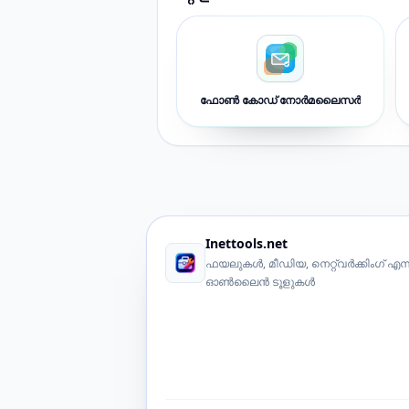
ഫോൺ കോഡ് നോർമലൈസർ
Inettools.net
ഫയലുകൾ, മീഡിയ, നെറ്റ്‌വർക്കിംഗ് എന്ന
ഓൺലൈൻ ടൂളുകൾ