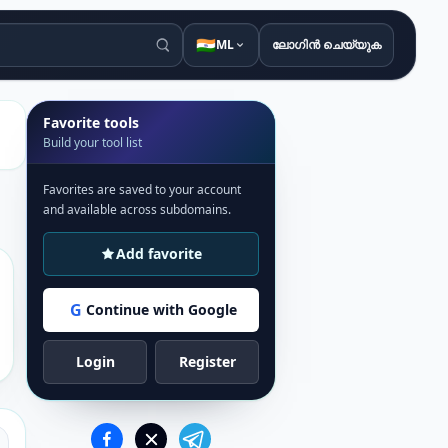
🇮🇳
ML
ലോഗിൻ ചെയ്യുക
Favorite tools
Build your tool list
Favorites are saved to your account
and available across subdomains.
Add favorite
G
Continue with Google
Login
Register