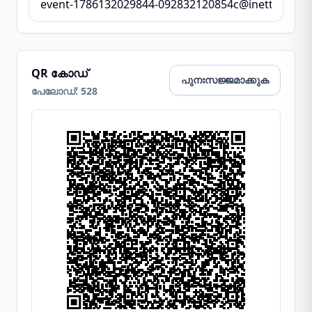
QR കോഡ്
പുനഃസജ്ജമാക്കുക
പേലോഡ്
:
528