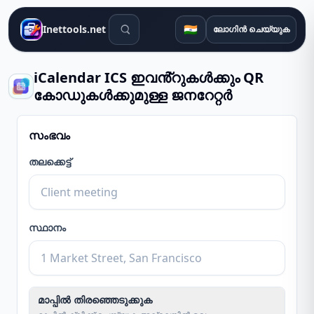
തിരയൽ ഉപകരണങ്ങൾ
🇮🇳
Inettools.net
ലോഗിൻ ചെയ്യുക
iCalendar ICS ഇവൻ്റുകൾക്കും QR
കോഡുകൾക്കുമുള്ള ജനറേറ്റർ
സംഭവം
തലക്കെട്ട്
സ്ഥാനം
മാപ്പിൽ തിരഞ്ഞെടുക്കുക