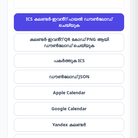
ICS കലണ്ടർ-ഇവൻ്റ് ഫയൽ ഡൗൺലോഡ്
ചെയ്യുക
കലണ്ടർ-ഇവൻ്റ് QR കോഡ് PNG ആയി
ഡൗൺലോഡ് ചെയ്യുക
പകർത്തുക ICS
ഡൗൺലോഡ് JSON
Apple Calendar
Google Calendar
Yandex കലണ്ടർ