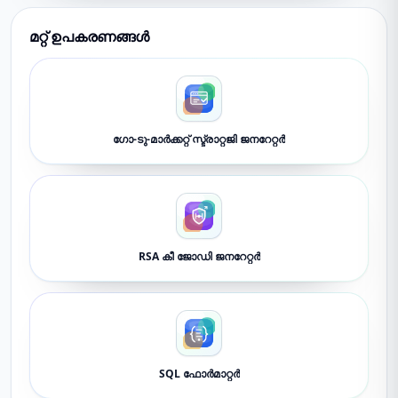
മറ്റ് ഉപകരണങ്ങൾ
ഗോ-ടു-മാർക്കറ്റ് സ്ട്രാറ്റജി ജനറേറ്റർ
RSA കീ ജോഡി ജനറേറ്റർ
SQL ഫോർമാറ്റർ