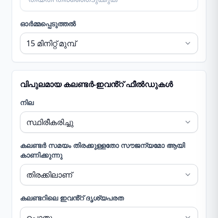
ഓർമ്മപ്പെടുത്തൽ
വിപുലമായ കലണ്ടർ-ഇവൻ്റ് ഫീൽഡുകൾ
നില
കലണ്ടർ സമയം തിരക്കുള്ളതോ സൗജന്യമോ ആയി
കാണിക്കുന്നു
കലണ്ടറിലെ ഇവൻ്റ് ദൃശ്യപരത