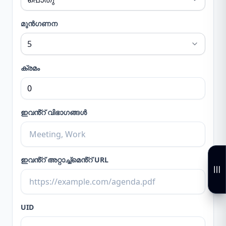
മുൻഗണന
ക്രമം
ഇവൻ്റ് വിഭാഗങ്ങൾ
ഇവൻ്റ് അറ്റാച്ച്മെൻ്റ് URL
UID