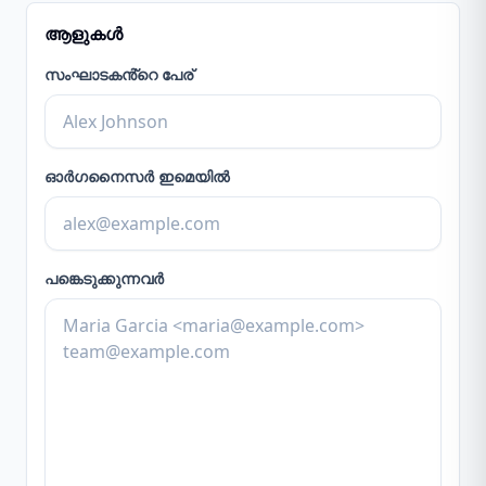
ആളുകൾ
സംഘാടകൻ്റെ പേര്
ഓർഗനൈസർ ഇമെയിൽ
പങ്കെടുക്കുന്നവർ