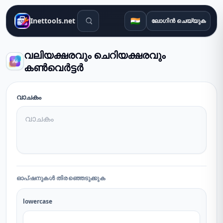
തിരയൽ ഉപകരണങ്ങൾ
🇮🇳
Inettools.net
ലോഗിൻ ചെയ്യുക
വലിയക്ഷരവും ചെറിയക്ഷരവും
കൺവെർട്ടർ
വാചകം
ഓപ്ഷനുകൾ തിരഞ്ഞെടുക്കുക
lowercase