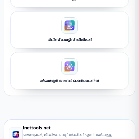
റിലീസ് നോട്ട്സ് ബിൽഡർ
ക്യാരക്ടർ കൗണ്ടർ ഓൺലൈനിൽ
Inettools.net
ഫയലുകൾ, മീഡിയ, നെറ്റ്‌വർക്കിംഗ് എന്നിവയ്ക്കുള്ള