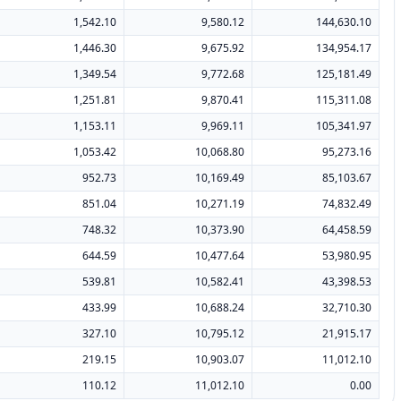
1,542.10
9,580.12
144,630.10
1,446.30
9,675.92
134,954.17
1,349.54
9,772.68
125,181.49
1,251.81
9,870.41
115,311.08
1,153.11
9,969.11
105,341.97
1,053.42
10,068.80
95,273.16
952.73
10,169.49
85,103.67
851.04
10,271.19
74,832.49
748.32
10,373.90
64,458.59
644.59
10,477.64
53,980.95
539.81
10,582.41
43,398.53
433.99
10,688.24
32,710.30
327.10
10,795.12
21,915.17
219.15
10,903.07
11,012.10
110.12
11,012.10
0.00