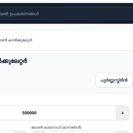
യൽ ഉപകരണങ്ങൾ
കാൽക്കുലേറ്റർ
ുലേറ്റർ
പൂർണ്ണസ്ക്രീൻ
റർ
+
ലോൺ കാലാവധി
(
മാസങ്ങൾ
)