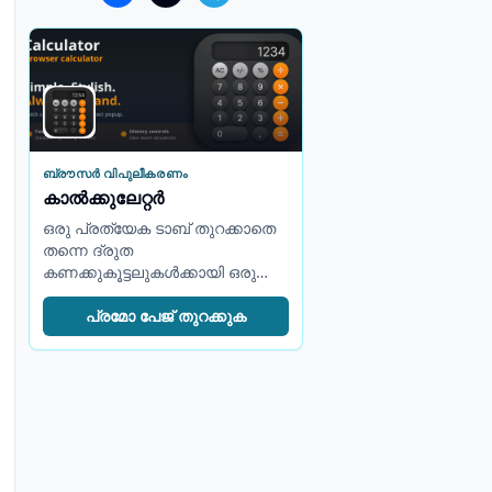
ബ്രൗസർ വിപുലീകരണം
കാൽക്കുലേറ്റർ
ഒരു പ്രത്യേക ടാബ് തുറക്കാതെ
തന്നെ ദ്രുത
കണക്കുകൂട്ടലുകൾക്കായി ഒരു
കോംപാക്റ്റ് കാൽക്കുലേറ്റർ
പോപ്പ്അപ്പ്.
പ്രമോ പേജ് തുറക്കുക