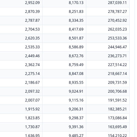
2,952.09
8,170.13
287,039.11
2,870.39
8,251.83
278,787.27
2,787.87
8,334.35
270,452.92
2,704.53
8,417.69
262,035.23
2,620.35
8,501.87
253,533.36
2,535.33
8,586.89
244,946.47
2,449.46
8,672.76
236,273.71
2,362.74
8,759.49
227,514.22
2,275.14
8,847.08
218,667.14
2,186.67
8,935.55
209,731.59
2,097.32
9,024.91
200,706.68
2,007.07
9,115.16
191,591.52
1,915.92
9,206.31
182,385.21
1,823.85
9,298.37
173,086.84
1,730.87
9,391.36
163,695.49
1,636.95
9,485.27
154,210.22