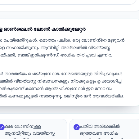
്ള ഓൺലൈൻ ലോൺ കാൽക്കുലേറ്റർ
 പേയ്‌മെൻ്റുകൾ, മൊത്തം പലിശ, ഒരു ലോണിൻ്റെ മുഴുവൻ
െ സഹായിക്കുന്നു. ആന്വിറ്റി അല്ലെങ്കിൽ വ്യത്യസ്ത
മ്മീഷൻ, ബാങ്ക് ഇൻഷുറൻസ്, അധിക തിരിച്ചടവ് എന്നിവ
ൾ താരതമ്യം ചെയ്യുമ്പോൾ, നേരത്തെയുള്ള തിരിച്ചടവുകൾ
ിൽ വ്യത്യസ്ത നിബന്ധനകളും നിരക്കുകളും ഉപയോഗിച്ച്
 നൽകുമെന്ന് കാണാൻ ആഗ്രഹിക്കുമ്പോൾ ഈ സേവനം
ൽ കണക്കുകൂട്ടൽ നടത്തുന്നു, രജിസ്ട്രേഷൻ ആവശ്യമില്ല.
ഒരേ ലോണിനുള്ള
പതിവ് അല്ലെങ്കിൽ
✓
✓
ആന്വിറ്റിയും വ്യത്യസ്ത
ഒറ്റത്തവണ അധിക