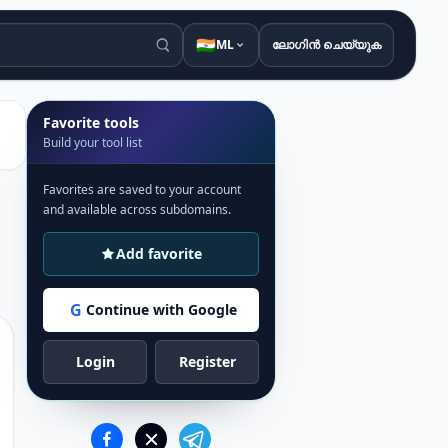
🇮🇳
ML
ലോഗിൻ ചെയ്യുക
Favorite tools
Build your tool list
Favorites are saved to your account
and available across subdomains.
Add favorite
G
Continue with Google
Login
Register