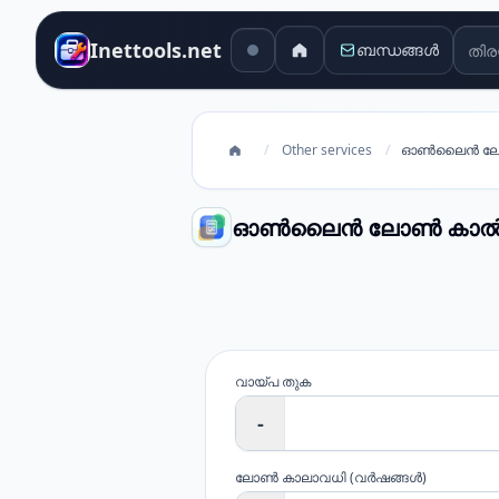
തിര
Inettools.net
ബന്ധങ്ങൾ
/
Other services
/
ഓൺലൈൻ ലോൺ 
ഓൺലൈൻ ലോൺ കാൽക്ക
ഓൺലൈൻ ലോൺ കാൽക്കുലേറ്
വായ്പ തുക
-
ലോൺ കാലാവധി
(
വർഷങ്ങൾ
)