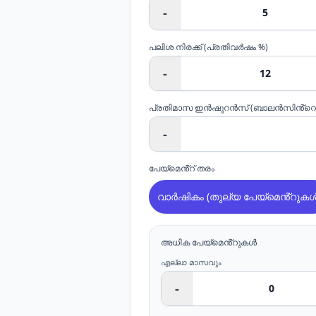
-
പലിശ നിരക്ക് (പ്രതിവർഷം %)
-
പ്രതിമാസ ഇൻഷുറൻസ് (ബാലൻസിൻ്റെ
-
പേയ്മെൻ്റ് തരം
വാർഷികം (തുല്യ പേയ്‌മെൻ്റുകൾ
അധിക പേയ്മെൻ്റുകൾ
എല്ലാ മാസവും
-