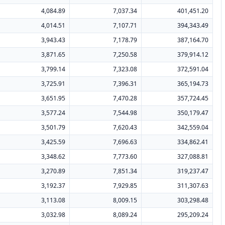
4,084.89
7,037.34
401,451.20
4,014.51
7,107.71
394,343.49
3,943.43
7,178.79
387,164.70
3,871.65
7,250.58
379,914.12
3,799.14
7,323.08
372,591.04
3,725.91
7,396.31
365,194.73
3,651.95
7,470.28
357,724.45
3,577.24
7,544.98
350,179.47
3,501.79
7,620.43
342,559.04
3,425.59
7,696.63
334,862.41
3,348.62
7,773.60
327,088.81
3,270.89
7,851.34
319,237.47
3,192.37
7,929.85
311,307.63
3,113.08
8,009.15
303,298.48
3,032.98
8,089.24
295,209.24