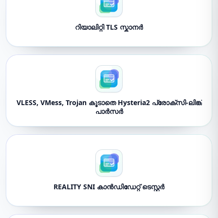
റിയാലിറ്റി TLS സ്കാനർ
VLESS, VMess, Trojan കൂടാതെ Hysteria2 പ്രോക്‌സി-ലിങ്ക്
പാർസർ
REALITY SNI കാൻഡിഡേറ്റ് ടെസ്റ്റർ