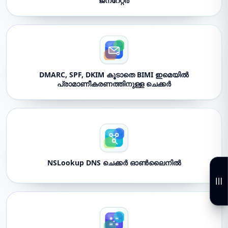
ജനറേറ്റർ
DMARC, SPF, DKIM കൂടാതെ BIMI ഇമെയിൽ
പ്രാമാണീകരണത്തിനുള്ള ചെക്കർ
NSLookup DNS ചെക്കർ ഓൺലൈനിൽ