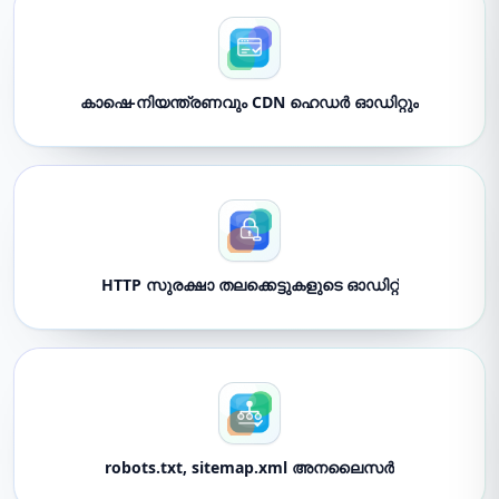
കാഷെ-നിയന്ത്രണവും CDN ഹെഡർ ഓഡിറ്റും
HTTP സുരക്ഷാ തലക്കെട്ടുകളുടെ ഓഡിറ്റ്
robots.txt, sitemap.xml അനലൈസർ