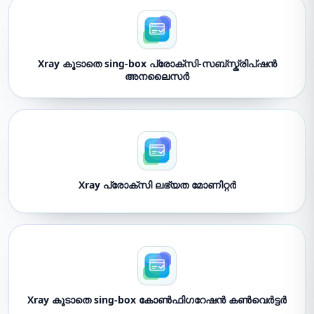
Xray കൂടാതെ sing-box പ്രോക്സി-സബ്സ്ക്രിപ്ഷൻ
അനലൈസർ
Xray പ്രോക്സി ലഭ്യത മോണിറ്റർ
Xray കൂടാതെ sing-box കോൺഫിഗറേഷൻ കൺവെർട്ടർ