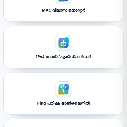
MAC വിലാസ ജനറേറ്റർ
IPv4 റേഞ്ച് എക്സ്പാൻഡർ
Ping പരീക്ഷ ഓൺലൈനിൽ