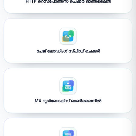
HTTP റെസ്‌പോൺസ് ചെക്കർ ഓൺലൈൻ
പേജ് ലോഡിംഗ് സ്പീഡ് ചെക്കർ
MX ടൂൾബോക്സ് ഓൺലൈനിൽ