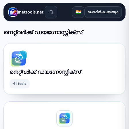
തിരയൽ ഉപകരണങ്ങൾ
🇮🇳
Inettools.net
ലോഗിൻ ചെയ്യുക
നെറ്റ്‌വർക്ക് ഡയഗ്നോസ്റ്റിക്സ്
നെറ്റ്‌വർക്ക് ഡയഗ്നോസ്റ്റിക്സ്
41 tools