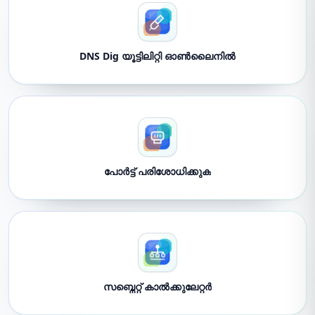
DNS Dig യൂട്ടിലിറ്റി ഓൺലൈനിൽ
പോർട്ട് പരിശോധിക്കുക
സബ്നെറ്റ് കാൽക്കുലേറ്റർ