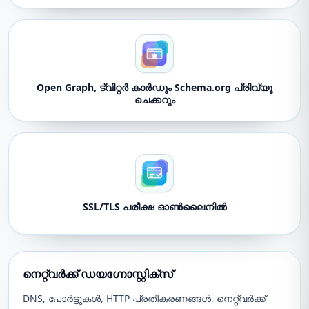
Open Graph, ട്വിറ്റർ കാർഡും Schema.org പ്രിവ്യൂ
ചെക്കറും
SSL/TLS പരീക്ഷ ഓൺലൈനിൽ
നെറ്റ്‌വർക്ക് ഡയഗ്നോസ്റ്റിക്സ്
DNS, പോർട്ടുകൾ, HTTP പ്രതികരണങ്ങൾ, നെറ്റ്‌വർക്ക്