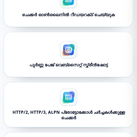
ചെക്കർ ഓൺലൈനിൽ റീഡയറക്‌ട് ചെയ്യുക
പൂർണ്ണ പേജ് വെബ്സൈറ്റ് സ്ക്രീൻഷോട്ട്
HTTP/2, HTTP/3, ALPN പ്രോട്ടോക്കോൾ ചർച്ചകൾക്കുള്ള
ചെക്കർ