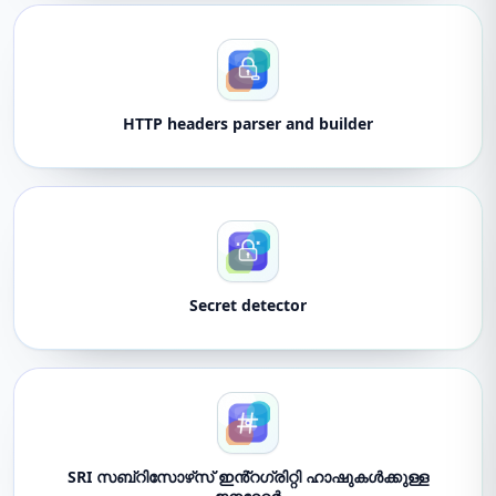
HTTP headers parser and builder
Secret detector
SRI സബ്‌റിസോഴ്‌സ് ഇൻ്റഗ്രിറ്റി ഹാഷുകൾക്കുള്ള