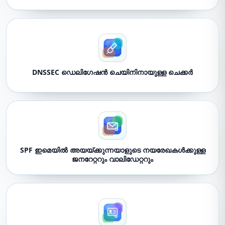
DNSSEC ഡെലിഗേഷൻ ചെയിനിനായുള്ള ചെക്കർ
SPF ഇമെയിൽ അയയ്ക്കുന്നയാളുടെ നയരേഖകൾക്കുള്ള
ജനറേറ്ററും വാലിഡേറ്ററും