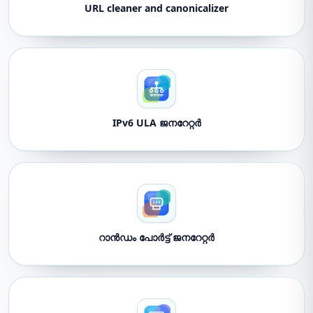
URL cleaner and canonicalizer
IPv6 ULA ജനറേറ്റർ
റാൻഡം പോർട്ട് ജനറേറ്റർ