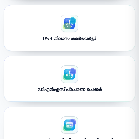
IPv4 വിലാസ കൺവെർട്ടർ
ഡിഎൻഎസ് പ്രചരണ ചെക്കർ