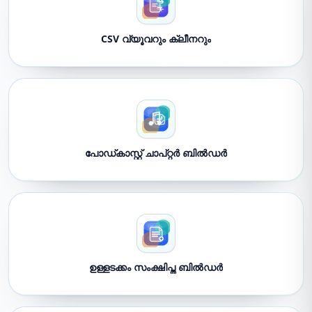
CSV വ്യൂവറും ക്ലീനറും
പോഡ്‌കാസ്റ്റ് ചാപ്റ്റർ ബിൽഡർ
ഉള്ളടക്കം സംക്ഷിപ്ത ബിൽഡർ