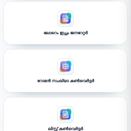
ലോറെം ഇപ്സം ജനറേറ്റർ
റോമൻ സംഖ്യാ കൺവെർട്ടർ
ലിസ്റ്റ് കൺവെർട്ടർ