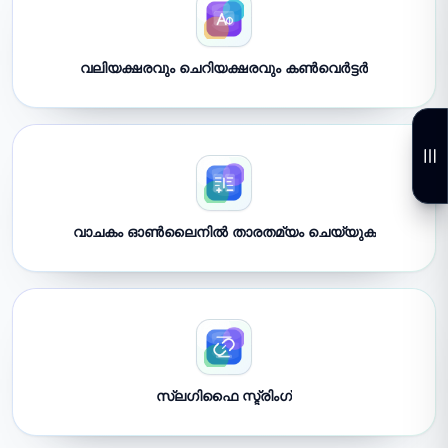
വലിയക്ഷരവും ചെറിയക്ഷരവും കൺവെർട്ടർ
വാചകം ഓൺലൈനിൽ താരതമ്യം ചെയ്യുക
സ്ലഗിഫൈ സ്ട്രിംഗ്