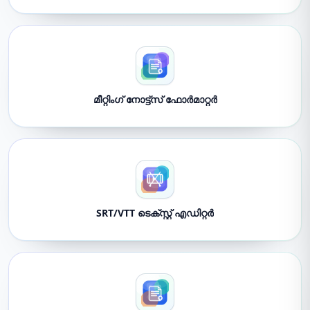
മീറ്റിംഗ് നോട്ട്സ് ഫോർമാറ്റർ
SRT/VTT ടെക്സ്റ്റ് എഡിറ്റർ