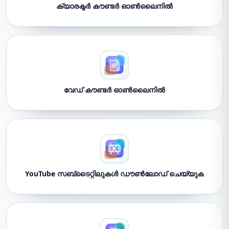
ക്യാരക്ടർ കൗണ്ടർ ഓൺലൈനിൽ
വേഡ് കൗണ്ടർ ഓൺലൈനിൽ
YouTube സബ്‌ടൈറ്റിലുകൾ ഡൗൺലോഡ് ചെയ്യുക