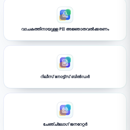
വാചകത്തിനായുള്ള PII അജ്ഞാതവൽക്കരണം
റിലീസ് നോട്ട്സ് ബിൽഡർ
ചേഞ്ച്ലോഗ് ജനറേറ്റർ