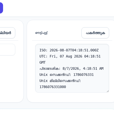
്ലിയർ
പകർത്തുക
ഔട്ട്പുട്ട്