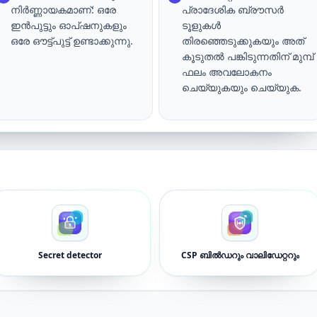
നിർണ്ണായകമാണ്: ഒരേ
പ്രാദേശിക ബ്രൗസർ
ഇൻപുട്ടും ഓപ്ഷനുകളും
ടൂളുകൾ
ഒരേ ഔട്ട്പുട്ട് ഉണ്ടാക്കുന്നു.
തിരഞ്ഞെടുക്കുകയും അത്
കൂടുതൽ പങ്കിടുന്നതിന് മുമ്പ്
ഫലം അവലോകനം
ചെയ്യുകയും ചെയ്യുക.
Secret detector
CSP ബിൽഡറും വാലിഡേറ്ററും