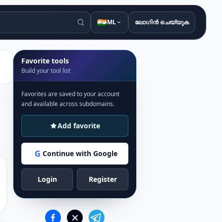
🇮🇳
ML
ലോഗിൻ ചെയ്യുക
Favorite tools
Build your tool list
Favorites are saved to your account
and available across subdomains.
Add favorite
G
Continue with Google
Login
Register