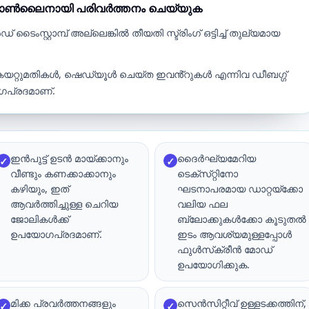
ളും ഓൺലൈനായി പരിവർത്തനം ചെയ്യുക
ഡ് ടൈംസ്റ്റാമ്പ് അല്ലെങ്കിൽ തീയതി സ്ട്രിംഗ് ഒട്ടിച്ച് തുല്യമായ
കയറ്റുമതികൾ, ഷെഡ്യൂൾ ചെയ്ത ഇവൻ്റുകൾ എന്നിവ ഡീബഗ്ഗ്
പ്രദമാണ്.
ഇൻപുട്ട് ഉടൻ മായ്‌ക്കാനും
ദൈർഘ്യമേറിയ
✓
✓
വീണ്ടും കണക്കാക്കാനും
ടെക്‌സ്‌റ്റിനോ
കഴിയും, ഇത്
ഘടനാപരമായ ഡാറ്റയ്‌ക്കോ
ആവർത്തിച്ചുള്ള ചെറിയ
വലിയ ഫല
ജോലികൾക്ക്
ബ്ലോക്കുകൾക്കോ കൂടുതൽ
ഉപയോഗപ്രദമാണ്.
ഇടം ആവശ്യമുള്ളപ്പോൾ
ഫുൾസ്‌ക്രീൻ മോഡ്
ഉപയോഗിക്കുക.
മിക്ക പ്രവർത്തനങ്ങളും
സെൻസിറ്റീവ് ഉള്ളടക്കത്തിന്,
✓
✓