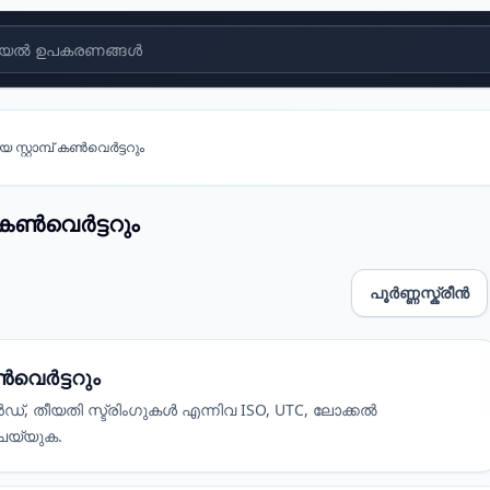
യൽ ഉപകരണങ്ങൾ
്റ്റാമ്പ് കൺവെർട്ടറും
് കൺവെർട്ടറും
പൂർണ്ണസ്ക്രീൻ
ട്ടറും
ൺവെർട്ടറും
കൻഡ്, തീയതി സ്ട്രിംഗുകൾ എന്നിവ ISO, UTC, ലോക്കൽ
ചെയ്യുക.