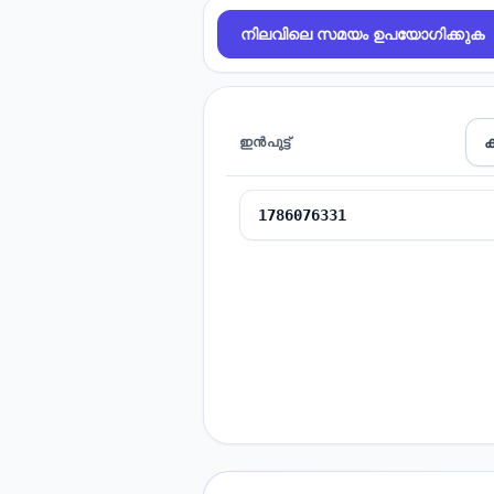
നിലവിലെ സമയം ഉപയോഗിക്കുക
ക
ഇൻപുട്ട്