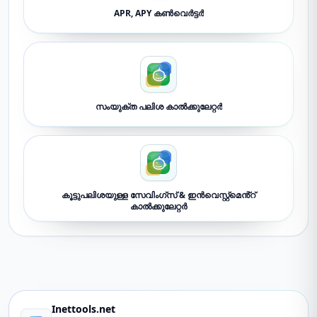
APR, APY കൺവെർട്ടർ
സംയുക്ത പലിശ കാൽക്കുലേറ്റർ
കൂട്ടുപലിശയുള്ള സേവിംഗ്സ് & ഇൻവെസ്റ്റ്മെൻ്റ്
കാൽക്കുലേറ്റർ
Inettools.net