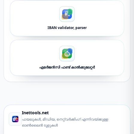
IBAN validator, parser
എമർജൻസി ഫണ്ട് കാൽക്കുലേറ്റർ
Inettools.net
ഫയലുകൾ, മീഡിയ, നെറ്റ്‌വർക്കിംഗ് എന്നിവയ്ക്കുള്ള
ഓൺലൈൻ ടൂളുകൾ